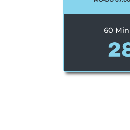
60 Min
2