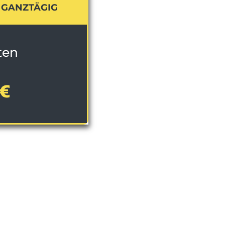
E GANZTÄGIG
ten
€