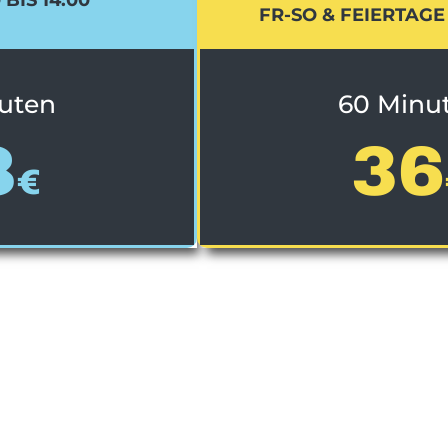
FR-SO & FEIERTAG
uten
60 Minu
8
36
€